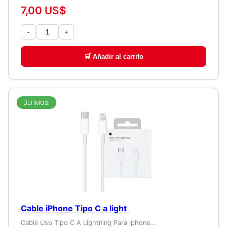
7,00 US$
-
+
🛒 Añadir al carrito
ÚLTIMOS!
Cable iPhone Tipo C a light
Cable Usb Tipo C A Lightning Para Iphone...