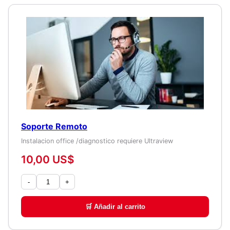
Soporte Remoto
Instalacion office /diagnostico requiere Ultraview
10,00 US$
-
+
🛒 Añadir al carrito