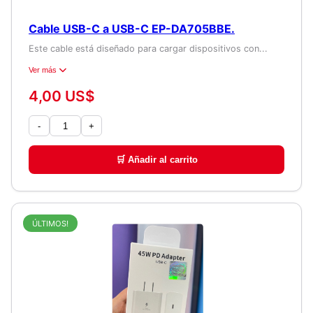
Cable USB-C a USB-C EP-DA705BBE.
Este cable está diseñado para cargar dispositivos con...
Ver más
4,00 US$
-
+
🛒 Añadir al carrito
ÚLTIMOS!