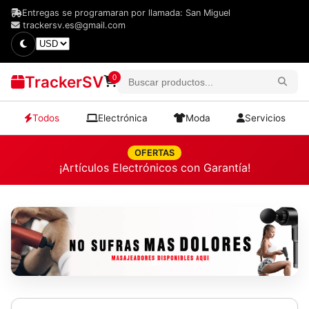
Entregas se programaran por llamada: San Miguel
trackersv.es@gmail.com
TrackerSV
0
Todos
Electrónica
Moda
Servicios
OFERTAS
¡Artículos Electrónicos con Garantía!