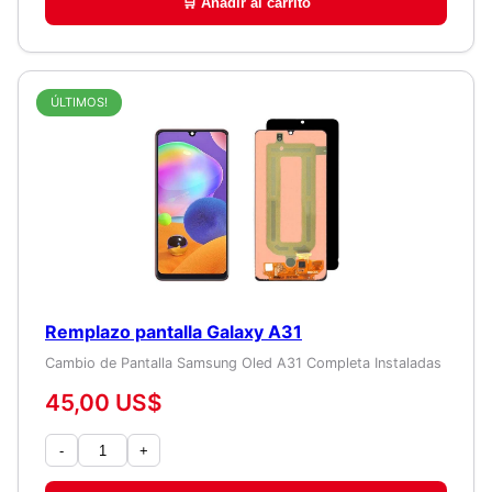
🛒 Añadir al carrito
ÚLTIMOS!
Remplazo pantalla Galaxy A31
Cambio de Pantalla Samsung Oled A31 Completa Instaladas
45,00 US$
-
+