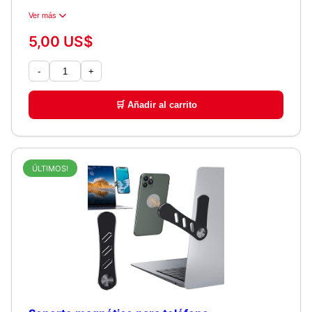
Ver más
5,00 US$
-
+
🛒 Añadir al carrito
ÚLTIMOS!