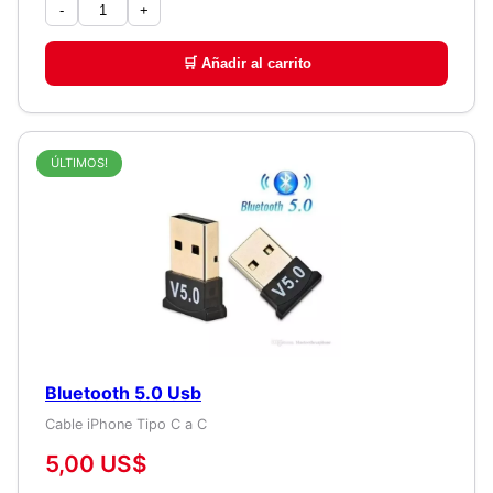
-
+
🛒 Añadir al carrito
ÚLTIMOS!
Bluetooth 5.0 Usb
Cable iPhone Tipo C a C
5,00 US$